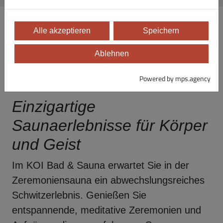
Alle akzeptieren
Speichern
Ablehnen
Powered by mps.agency
EIN ERLEBNIS FÜR DIE SINNE
Einzigartige
Saunaerlebnisse für Körper
und Geist
Im KOI Bad & Sauna erwartet Sie in der
Zeremoniensauna ein abwechslungsreiches
Schwitzerlebnis. Genießen Sie
entspannende, meditative Zeremonien und