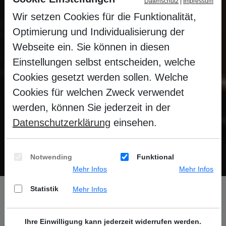
Datenschutz
|
Impressum
Wir setzen Cookies für die Funktionalität,
Optimierung und Individualisierung der
Webseite ein. Sie können in diesen
Einstellungen selbst entscheiden, welche
Cookies gesetzt werden sollen. Welche
Cookies für welchen Zweck verwendet
werden, können Sie jederzeit in der
Zeremoniensauna
Datenschutzerklärung
einsehen.
Ruhige und meditative Zeremonien
Notwending
Funktional
Mehr Infos
Mehr Infos
Sie befinden sich hier:
Startseite
Sauna
Statistik
Mehr Infos
Zeremoniensauna
75°C
Ihre Einwilligung kann jederzeit widerrufen werden.