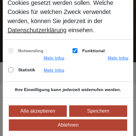
Cookies gesetzt werden sollen. Welche
Cookies für welchen Zweck verwendet
werden, können Sie jederzeit in der
Ruhehaus
Datenschutzerklärung
einsehen.
Absolute Stille!
Notwending
Funktional
Mehr Infos
Mehr Infos
Sie befinden sich hier:
Startseite
Sauna
Statistik
Mehr Infos
Ruhehaus
Ihre Einwilligung kann jederzeit widerrufen werden.
Alle akzeptieren
Speichern
Ablehnen
GENIESSEN SIE DIE STILLE