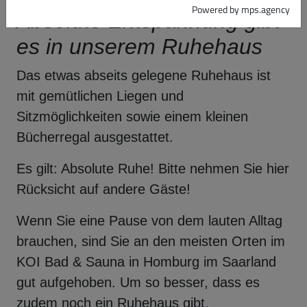
Powered by mps.agency
Absolute Entspannung gibt
es in unserem Ruhehaus
Das etwas abseits gelegene Ruhehaus ist
mit gemütlichen Liegen und
Sitzmöglichkeiten sowie einem kleinen
Bücherregal ausgestattet.
Es gilt: Absolute Ruhe! Bitte nehmen Sie hier
Rücksicht auf andere Gäste!
Wenn Sie eine Pause von dem lauten Alltag
brauchen, sind Sie an den meisten Orten im
KOI Bad & Sauna in Homburg im Saarland
gut aufgehoben. Um so besser, dass es
zudem noch ein Ruhehaus gibt.