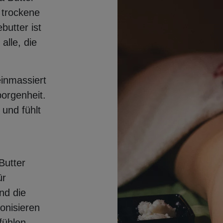
 trockene
butter ist
alle, die
einmassiert
orgenheit.
 und fühlt
d
Butter
ür
nd die
onisieren
fühlen.