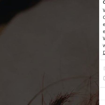
W
e
w