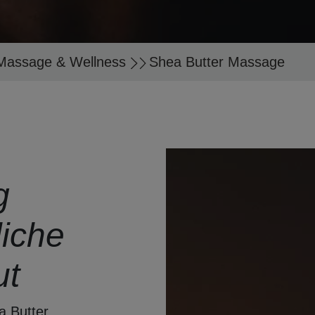
Massage & Wellness
Shea Butter Massage
g
liche
ut
a Butter