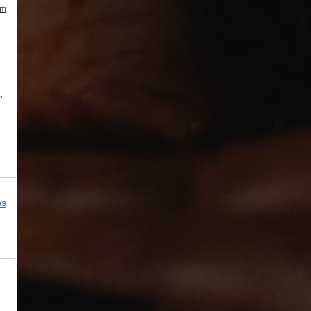
um
.
os