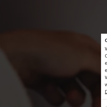
W
e
w