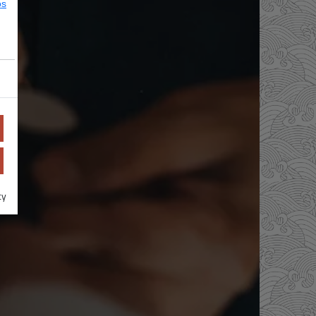
os
cy