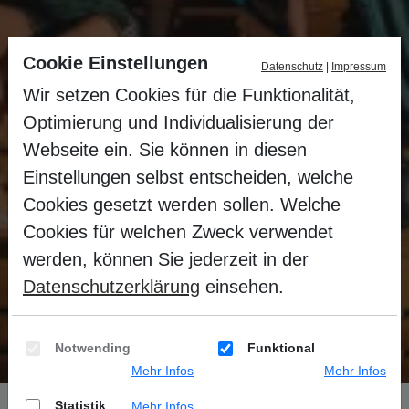
Cookie Einstellungen
Datenschutz
|
Impressum
Wir setzen Cookies für die Funktionalität,
Optimierung und Individualisierung der
Webseite ein. Sie können in diesen
Einstellungen selbst entscheiden, welche
Sauna Event „Big
Cookies gesetzt werden sollen. Welche
Cookies für welchen Zweck verwendet
City Life“
werden, können Sie jederzeit in der
Datenschutzerklärung
einsehen.
Unser Event im April 2024 war ein
voller Erfolg.
Notwending
Funktional
Mehr Infos
Mehr Infos
Sie befinden sich hier:
Startseite
Events
Sauna
Statistik
Mehr Infos