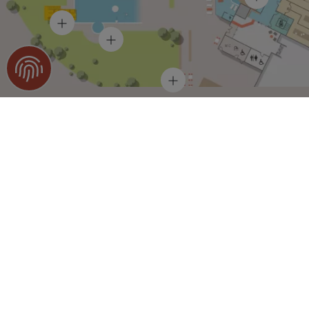
Klicken Sie auf einen der Kreise in der
Karte, um mehr zu erfahren.
Das KOI BAD & SAUNA in Homburg hat
viel zu bieten. Mit unserer interaktiven
Karte finden Sie sich schnell und einfach
zurecht.
Unseren Übersichtsplan finden Sie natürlich
auch vor Ort. Und wenn Sie sich dennoch